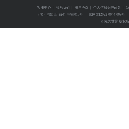
客服中心
|
联系我们
|
用户协议
|
个人信息保护政策
|
C
（署）网出证（皖）字第013号
京网文
[2022]0044-009号
© 完美世界 版权所有 Perf