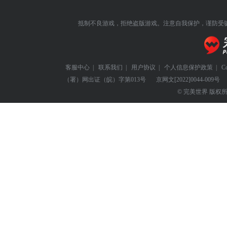
抵制不良游戏，拒绝盗版游戏。注意自我保护，谨防受
客服中心
|
联系我们
|
用户协议
|
个人信息保护政策
|
C
（署）网出证（皖）字第013号
京网文
[2022]0044-009号
© 完美世界 版权所有 Perf