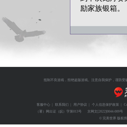
励家族银箱。
抵制不良游戏，拒绝盗版游戏。注意自我保护，谨防受
客服中心
|
联系我们
|
用户协议
|
个人信息保护政策
|
C
（署）网出证（皖）字第013号
京网文
[2022]0044-009号
© 完美世界 版权所有 Perf