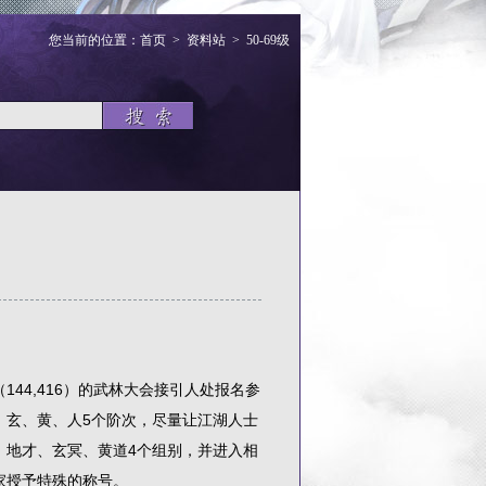
您当前的位置：
首页
>
资料站
>
50-69级
4,416）的武林大会接引人处报名参
、玄、黄、人5个阶次，尽量让江湖人士
、地才、玄冥、黄道4个组别，并进入相
家授予特殊的称号。