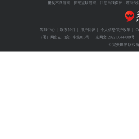
抵制不良游戏，拒绝盗版游戏。注意自我保护，谨防受
客服中心
|
联系我们
|
用户协议
|
个人信息保护政策
|
C
（署）网出证（皖）字第013号
京网文
[2022]0044-009号
© 完美世界 版权所有 Perf