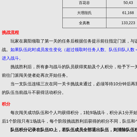
百花谷
50,43
大理段氏
61,168
全真教
133,223
挑战流程
玩家在襄阳领取了第一关的任务后根据任务提示前往指定门派，与该
战。
如果队伍此时成员发生变化（超过领取时任务人数、队伍归队人数
进入战斗。
挑战胜利后，所有参与战斗的队员获得奖励及个人积分，给予下一关
前往门派闯关使者处再次开始任务。
当一支队伍连续三次在同一关卡挑战未通过，必须等待10分钟后再重
的队伍当前战斗不获得活动积分。
积分
每次闯关成功队伍和个人均获得积分，1轮9场战斗，积分从1分开始
后1个阶段只有1场战斗，每个阶段挑战胜利后获得的积分不同，队伍和
队伍积分记录在队伍ID上，若队伍成员全部退出队伍，则清除队伍