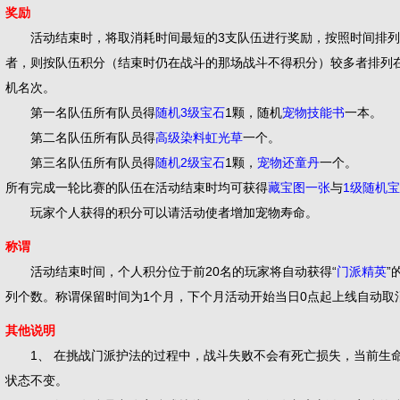
奖励
活动结束时，将取消耗时间最短的3支队伍进行奖励，按照时间排列
者，则按队伍积分（结束时仍在战斗的那场战斗不得积分）较多者排列
机名次。
第一名队伍所有队员得
随机3级宝石
1颗，随机
宠物技能书
一本。
第二名队伍所有队员得
高级染料虹光草
一个。
第三名队伍所有队员得
随机2级宝石
1颗，
宠物还童丹
一个。
所有完成一轮比赛的队伍在活动结束时均可获得
藏宝图一张
与
1级随机
玩家个人获得的积分可以请活动使者增加宠物寿命。
称谓
活动结束时间，个人积分位于前20名的玩家将自动获得“
门派精英
”
列个数。称谓保留时间为1个月，下个月活动开始当日0点起上线自动取
其他说明
1、 在挑战门派护法的过程中，战斗失败不会有死亡损失，
状态不变。