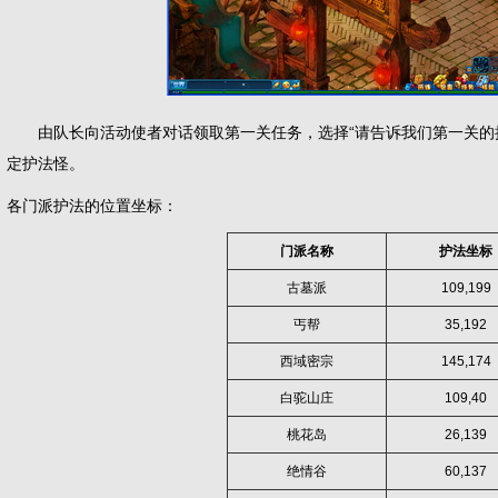
由队长向活动使者对话领取第一关任务，选择“请告诉我们第一关的挑
定护法怪。
各门派护法的位置坐标：
门派名称
护法坐标
古墓派
109,199
丐帮
35,192
西域密宗
145,174
白驼山庄
109,40
桃花岛
26,139
绝情谷
60,137