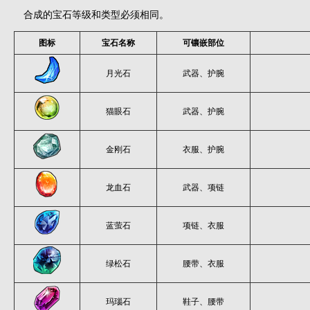
合成的宝石等级和类型必须相同。
图标
宝石名称
可镶嵌部位
月光石
武器、护腕
猫眼石
武器、护腕
金刚石
衣服、护腕
龙血石
武器、项链
蓝萤石
项链、衣服
绿松石
腰带、衣服
玛瑙石
鞋子、腰带