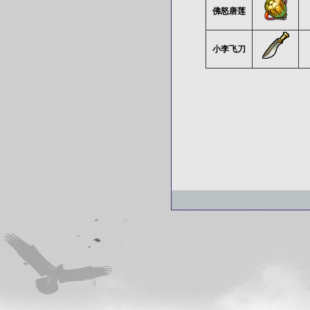
佛怒唐莲
小李飞刀