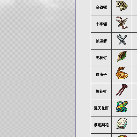
金钱镖
十字镖
袖里箭
枣核钉
血滴子
梅花针
漫天花雨
暴雨梨花