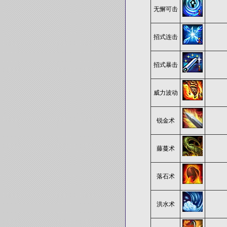
无懈可击
招式连击
招式暴击
威力波动
锐金术
藤蔓术
落石术
洪水术