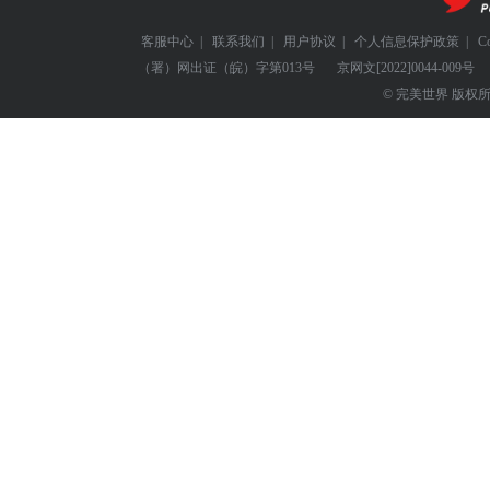
客服中心
|
联系我们
|
用户协议
|
个人信息保护政策
|
C
（署）网出证（皖）字第013号
京网文
[2022]0044-009号
© 完美世界 版权所有 Perf