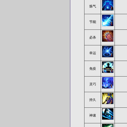
炼气
节能
必杀
幸运
免疫
灵巧
持久
神速