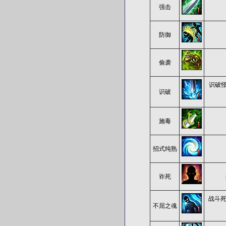
强击
防御
偷袭
识破
识破
施毒
招式纯熟
诈死
战斗死
不屈之魂