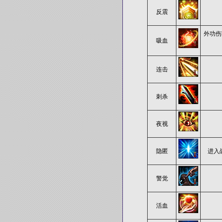
反震
外功伤
吸血
连击
刺杀
夜视
隐匿
进入
警觉
活血