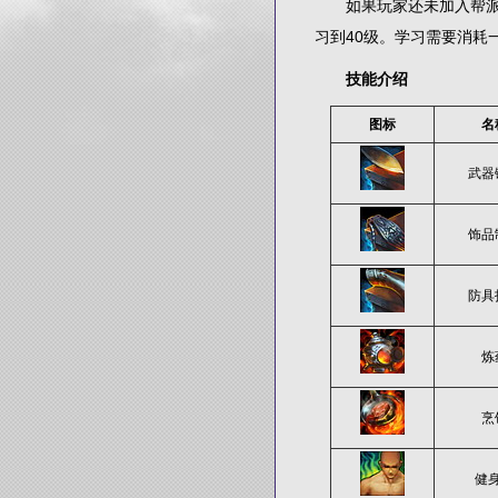
如果玩家还未加入帮派，
习到40级。学习需要消耗
技能介绍
图标
名
武器
饰品
防具
炼
烹
健