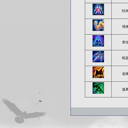
吐
强
养
暗
追
逃