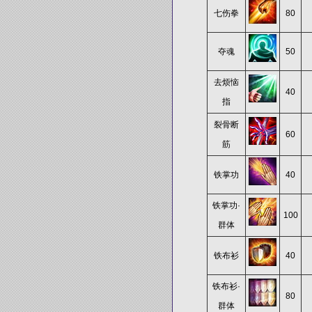
七伤拳
80
夺魂
50
去烦恼
40
指
裂骨断
60
筋
铁掌功
40
铁掌功·
100
群体
铁布衫
40
铁布衫·
80
群体