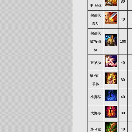
80
甲·群体
袈裟伏
40
魔功
袈裟伏
魔功·群
100
体
破衲功
40
破衲功·
80
群体
小挪移
40
大挪移
80
绊马索
40