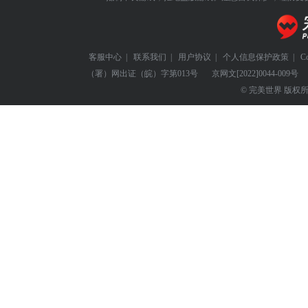
客服中心
|
联系我们
|
用户协议
|
个人信息保护政策
|
C
（署）网出证（皖）字第013号
京网文
[2022]0044-009号
© 完美世界 版权所有 Perf