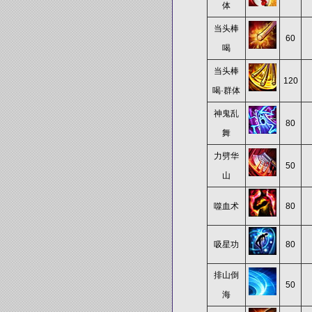
体
当头棒
60
喝
当头棒
120
喝·群体
神鬼乱
80
舞
力劈华
50
山
噬血术
80
吸星功
80
排山倒
50
海