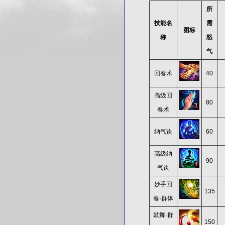
所
技能名
需
图标
称
怒
气
回春术
40
高级回
80
春术
纳气诀
60
高级纳
90
气诀
妙手回
135
春·群体
鼓舞·群
150