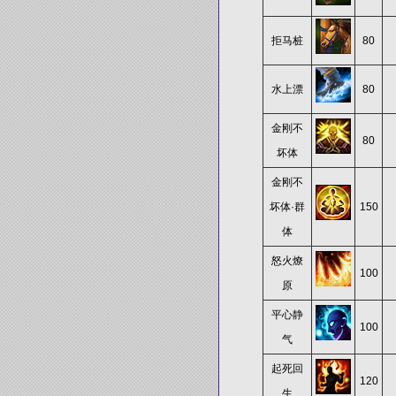
拒马桩
80
水上漂
80
金刚不
80
坏体
金刚不
坏体·群
150
体
怒火燎
100
原
平心静
100
气
起死回
120
生