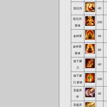
混元功
40
混元功·
100
群体
金钟罩
40
金钟罩·
80
群体
放下屠
40
刀
放下屠
100
刀·群体
丢盔弃
40
甲
丢盔弃