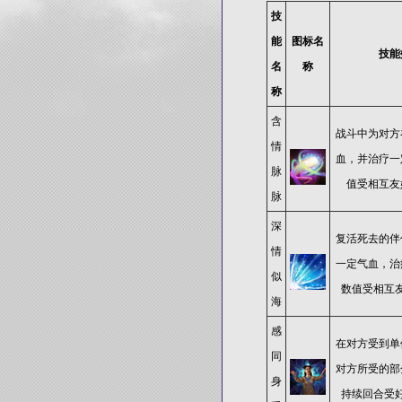
技
能
图标名
技能
名
称
称
含
战斗中为对方
情
血，并治疗一
脉
值受相互友
脉
深
复活死去的伴
情
一定气血，治
似
数值受相互
海
感
在对方受到单
同
对方所受的部
身
持续回合受