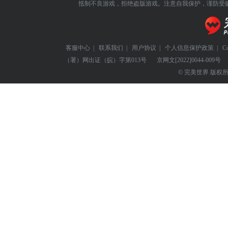
抵制不良游戏，拒绝盗版游戏。注意自我保护，谨防受
客服中心
|
联系我们
|
用户协议
|
个人信息保护政策
|
C
（署）网出证（皖）字第013号
京网文
[2022]0044-009号
© 完美世界 版权所有 Perf