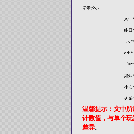
结果公示：
风中***
咚日***
╭√***
dd****
゜≈****
如烟** 
小安***
乆乐** 
温馨提示：文中所
〆澹***
计数值，与单个玩
鍾ベ* 在
差异
。
汉堡** 