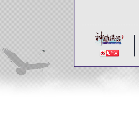
柳从***
栎阳***
宋灵***
东野***
〞浅***
慕容***
公上***
＊坏****
╳断** 
忘情***
い旧***