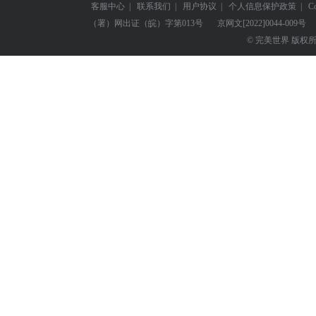
客服中心
|
联系我们
|
用户协议
|
个人信息保护政策
|
C
（署）网出证（皖）字第013号
京网文
[2022]0044-009号
© 完美世界 版权所有 Perf