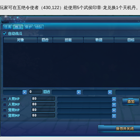
玩家可在五绝令使者（430,122）处使用5个武侯印章·龙兑换1个天机丹