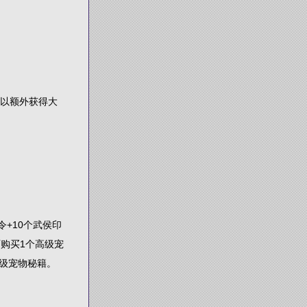
可以额外获得大
令+10个武侯印
两购买1个高级宠
级宠物秘籍。