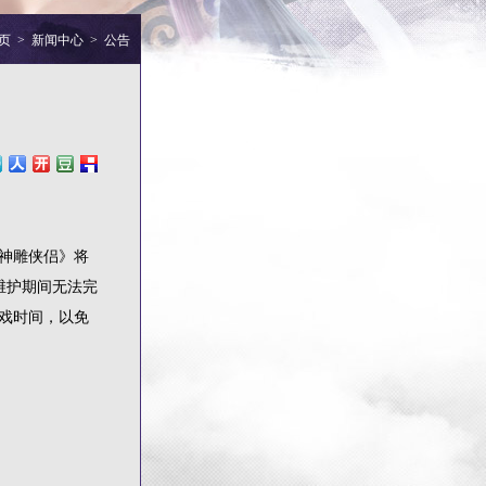
页
>
新闻中心
>
公告
神雕侠侣》将
在维护期间无法完
戏时间，以免