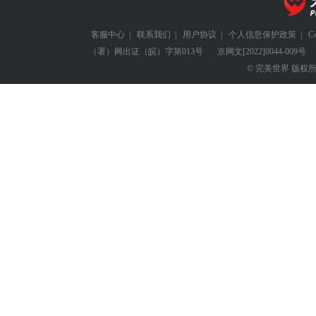
客服中心
|
联系我们
|
用户协议
|
个人信息保护政策
|
C
（署）网出证（皖）字第013号
京网文
[2022]0044-009号
© 完美世界 版权所有 Perf