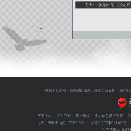
高清：《神雕侠侣》玉女心经
抵制不良游戏，拒绝盗版游戏。注意自我保护，谨防受
客服中心
|
联系我们
|
用户协议
|
个人信息保护政策
|
C
（署）网出证（皖）字第013号
京网文
[2022]0044-009号
© 完美世界 版权所有 Perf