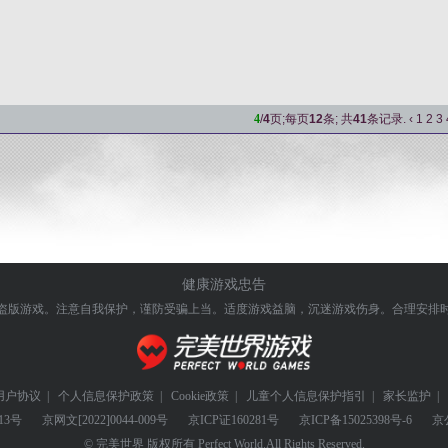
4
/
4
页;每页
12
条; 共
41
条记录.
‹
1
2
3
健康游戏忠告
盗版游戏。注意自我保护，谨防受骗上当。
适度游戏益脑，沉迷游戏伤身。合理安排
用户协议
|
个人信息保护政策
|
Cookie政策
|
儿童个人信息保护指引
|
家长监护
|
13号
京网文
[2022]0044-009号
京ICP证
160281号
京ICP备
15025398号-6
京
© 完美世界 版权所有 Perfect World.All Rights Reserved.