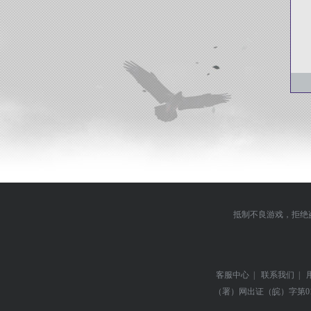
抵制不良游戏，拒绝
客服中心
|
联系我们
|
（署）网出证（皖）字第0